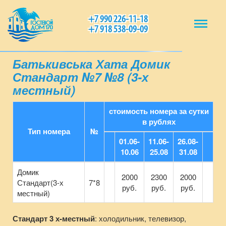
+7 990 226-11-18
+7 918 538-09-09
Батькивська Хата Домик
Стандарт №7 №8 (3-х
местный)
стоимость номера за сутки
в рублях
Тип номера
№
01.06-
11.06-
26.08-
10.06
25.08
31.08
Домик
2000
2300
2000
Стандарт(3-х
7*8
руб.
руб.
руб.
местный)
Стандарт 3 х-местный
: холодильник, телевизор,